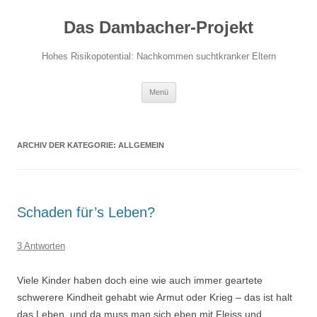
Das Dambacher-Projekt
Hohes Risikopotential: Nachkommen suchtkranker Eltern
Zum
Menü
Inhalt
springen
ARCHIV DER KATEGORIE:
ALLGEMEIN
Schaden für’s Leben?
3 Antworten
Viele Kinder haben doch eine wie auch immer geartete
schwerere Kindheit gehabt wie Armut oder Krieg – das ist halt
das Leben, und da muss man sich eben mit Fleiss und