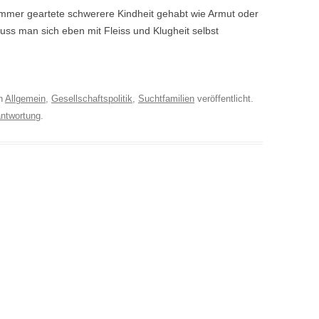
immer geartete schwerere Kindheit gehabt wie Armut oder
KAP. 4: R. UND H. DAMBACHER
uss man sich eben mit Fleiss und Klugheit selbst
KAP. 5: EMMEMM, SCHLÜSSEL
ZUR HÖLLE
n
Allgemein
KAP. 6: DIE WÜRFEL SCHEINEN
,
Gesellschaftspolitik
,
Suchtfamilien
veröffentlicht.
antwortung
.
GEFALLEN
KAP. 7: APOCALYPSE NOW
KAP. 8: