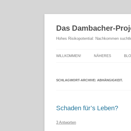
Das Dambacher-Proj
Hohes Risikopotential: Nachkommen suchtk
WILLKOMMEN!
NÄHERES
BL
ZEUGNISSE
F
SCHLAGWORT-ARCHIVE:
DATEN
ABHÄNGIGKEIT.
HINTERGRÜNDE
Schaden für’s Leben?
3 Antworten